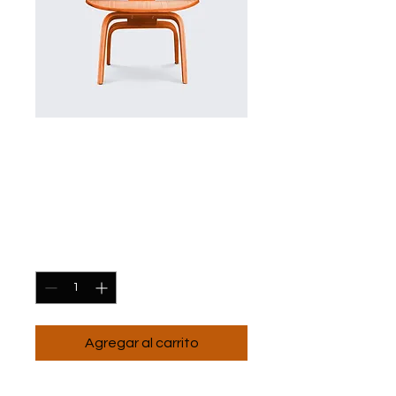
SKU: 36523641234523
Soy un producto
Precio
RD$15.00
Cantidad
*
Agregar al carrito
Soy la descripción de un 